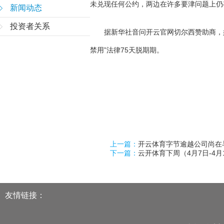
未兑现任何公约，两边在许多要津问题上仍
新闻动态
投资者关系
据新华社音问开云官网切尔西赞助商，好意
禁用”法律75天脱期期。
上一篇：
开云体育字节逾越公司尚在
下一篇：
云开体育下周（4月7日-4
友情链接：