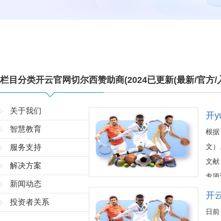
栏目分类
开云官网切尔西赞助商(2024已更新(最新/官方/
关于我们
开
智慧教育
云
根据
文）
服务支持
文献
解决方案
专项
新闻动态
区，相宜本策略规则条款且相宜产业发展标的
开
投资者关系
2026-08-05
助
日前