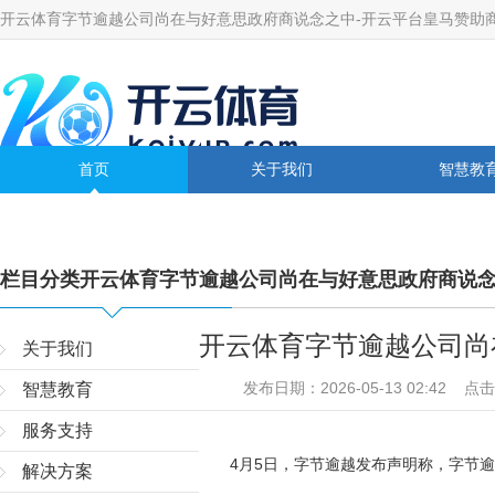
开云体育字节逾越公司尚在与好意思政府商说念之中-开云平台皇马赞助商
首页
关于我们
智慧教
新闻动态
投资者关系
栏目分类
开云体育字节逾越公司尚在与好意思政府商说念
开云体育字节逾越公司尚
关于我们
发布日期：2026-05-13 02:42 点
智慧教育
(中国)官方入口
服务支持
4月5日，字节逾越发布声明称，字节逾
解决方案