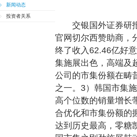
新闻动态
投资者关系
交银国外证券研报觉
官网切尔西赞助商，分
终了收入62.46亿
集施展出色，高端及
公司的市集份额在畴
之一。3）韩国市集
高个位数的销量增长
合优化和市集份额的
达到历史最高，零糖凯