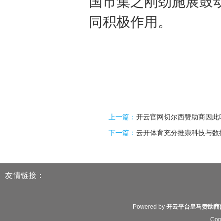
国市集之刚劲施展鼓
同积极作用。
上一篇：
开云官网切尔西赞助商因此
下一篇：
云开体育充分推崇科技与数据
友情链接：
Powered by
开云平台皇马赞助商(
Cop