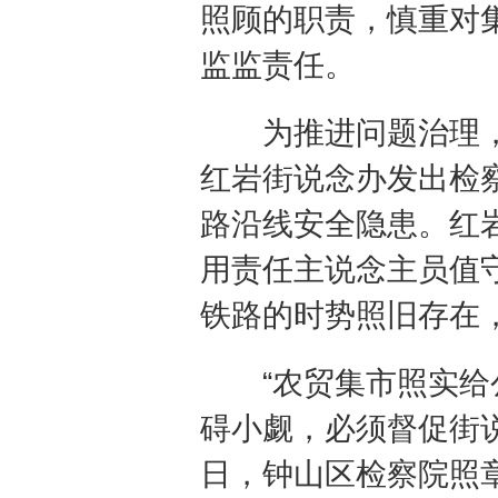
照顾的职责，慎重对
监监责任。
为推进问题治理，钟
红岩街说念办发出检
路沿线安全隐患。红
用责任主说念主员值
铁路的时势照旧存在
“农贸集市照实给公
碍小觑，必须督促街说
日，钟山区检察院照