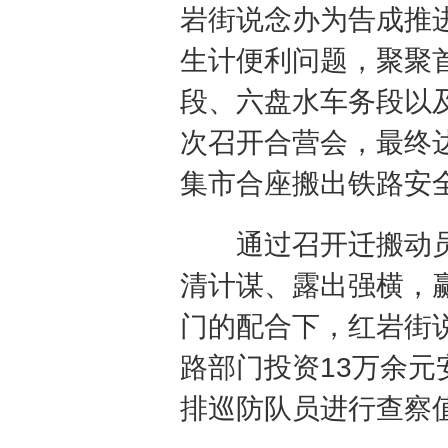
岩街说念办为告成推
生计便利问题，聚聚
段、六盘水车务段以
次召开合营会，最终
集市合座搬出铁路安
通过召开迁搬动员
清计谋、露出强横，
门的配合下，红岩街
路部门投资13万余元
排巡防队员进行查察