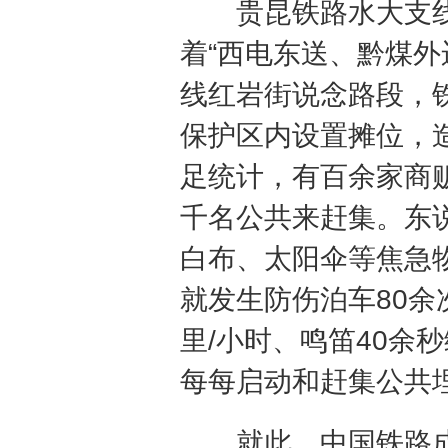
贵昆铁路水大支线
着“西电东送、黔煤外
线红岩街说念路段，
保护区内设置摊位，造
足统计，有百余家商
千名公共来赶集。东
白布、太阳伞等焦急物
就发生防伤泊车80余
里/小时、鸣笛40余
每每启动和赶集公共
就此，中国铁路成