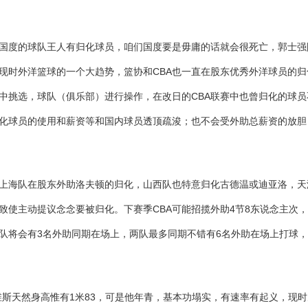
国度的球队王人有归化球员，咱们国度要是毋庸的话就会很死亡，郭士强
现时外洋篮球的一个大趋势，篮协和CBA也一直在股东优秀外洋球员的
助中挑选，球队（俱乐部）进行操作，在改日的CBA联赛中也曾归化的球员
化球员的使用和薪资等和国内球员透顶疏浚；也不会受外助总薪资的放胆
上海队在股东外助洛夫顿的归化，山西队也特意归化古德温或迪亚洛，天
致使主动提议念念要被归化。下赛季CBA可能招揽外助4节8东说念主次
队将会有3名外助同期在场上，两队最多同期不错有6名外助在场上打球
维斯天然身高惟有1米83，可是他年青，基本功塌实，有速率有起义，现