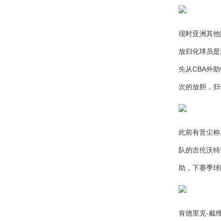
现时亚洲其他
放归化球员是
先从CBA外
次的放胆，归
此前有音尘称
队的吉伦沃特
助，下赛季球
肯德里克-戴