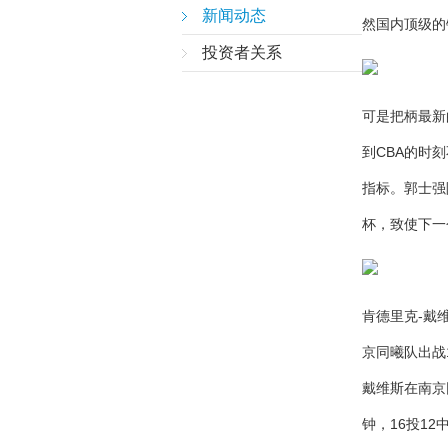
新闻动态
然国内顶级的
投资者关系
可是把柄最新
到CBA的时
指标。郭士强
杯，致使下一
肯德里克-戴
京同曦队出战1
戴维斯在南京
钟，16投12