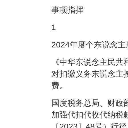
事项指挥
1
2024年度个东说念
《中华东说念主民共
对扣缴义务东说念主
费。
国度税务总局、财政
加强代扣代收代纳税
〔2023〕48号）