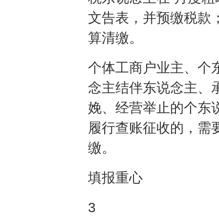
文告表，并预缴税款
算清缴。
个体工商户业主、个
念主结伴东说念主、
娩、经营举止的个东
履行查账征收的，需
缴。
填报重心
3