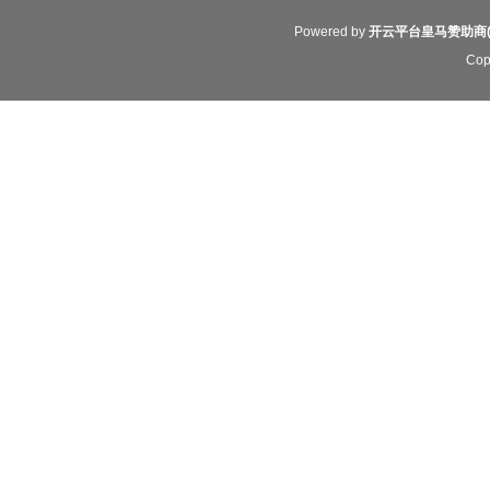
Powered by
开云平台皇马赞助商(
Cop